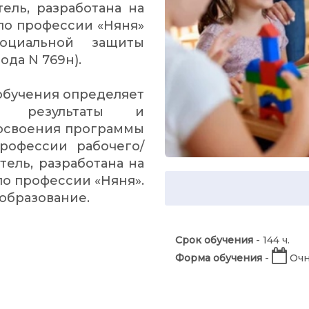
ель, разработана на
по профессии «Няня»
оциальной защиты
ода N 769н).
обучения определяет
е результаты и
 освоения программы
рофессии рабочего/
ель, разработана на
о профессии «Няня».
образование.
Срок обучения
- 144 ч.
Форма обучения
-
Очн