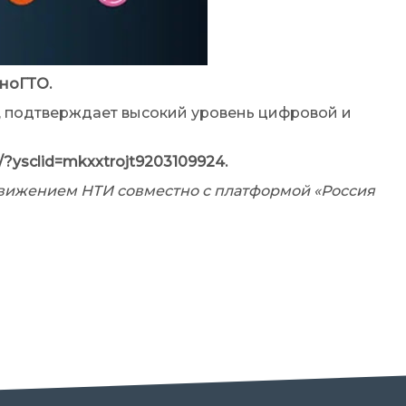
хноГТО.
ы, подтверждает высокий уровень цифровой и
?ysclid=mkxxtrojt9203109924.
движением НТИ совместно с платформой «Россия