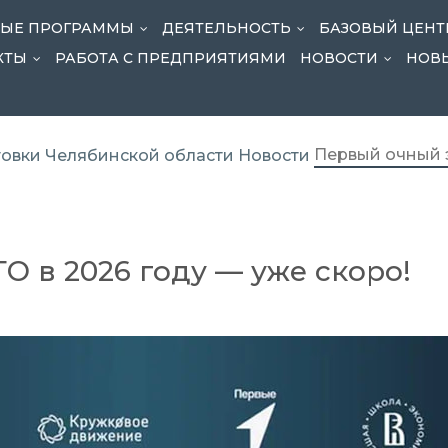
НЫЕ ПРОГРАММЫ
ДЕЯТЕЛЬНОСТЬ
БАЗОВЫЙ ЦЕНТ
...
...
КТЫ
РАБОТА С ПРЕДПРИЯТИЯМИ
НОВОСТИ
НОВ
...
...
Первый очный э
овки Челябинской области
Новости
О в 2026 году — уже скоро!